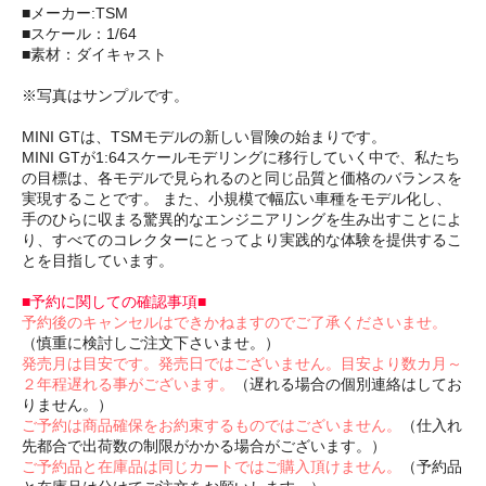
■メーカー:TSM
■スケール：1/64
■素材：ダイキャスト
※写真はサンプルです。
MINI GTは、TSMモデルの新しい冒険の始まりです。
MINI GTが1:64スケールモデリングに移行していく中で、私たち
の目標は、各モデルで見られるのと同じ品質と価格のバランスを
実現することです。 また、小規模で幅広い車種をモデル化し、
手のひらに収まる驚異的なエンジニアリングを生み出すことによ
り、すべてのコレクターにとってより実践的な体験を提供するこ
とを目指しています。
■予約に関しての確認事項■
予約後のキャンセルはできかねますのでご了承くださいませ。
（慎重に検討しご注文下さいませ。）
発売月は目安です。発売日ではございません。目安より数カ月～
２年程遅れる事がございます。
（遅れる場合の個別連絡はしてお
りません。）
ご予約は商品確保をお約束するものではございません。
（仕入れ
先都合で出荷数の制限がかかる場合がございます。）
ご予約品と在庫品は同じカートではご購入頂けません。
（予約品