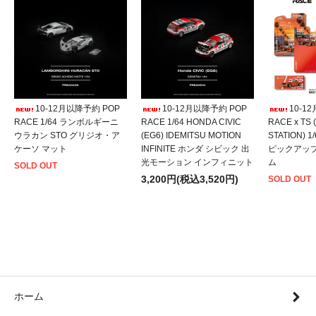
10-12月以降予約 POP
10-12月以降予約 POP
10-1
RACE 1/64 ランボルギーニ
RACE 1/64 HONDA CIVIC
RACE x TS
ウラカン STO グリジオ・ア
(EG6) IDEMITSU MOTION
STATION) 
ケーソ マット
INFINITE ホンダ シビック 出
ピックアッ
光モーション インフィニット
ム
SOLD OUT
3,200円(税込3,520円)
SOLD OUT
ホーム