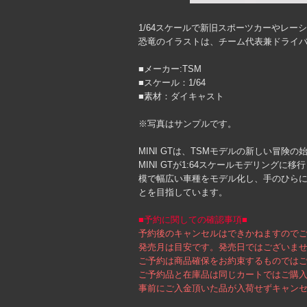
1/64スケールで新旧スポーツカーやレーシン
恐竜のイラストは、チーム代表兼ドライバー
■メーカー:TSM
■スケール：1/64
■素材：ダイキャスト
※写真はサンプルです。
MINI GTは、TSMモデルの新しい冒険の
MINI GTが1:64スケールモデリン
模で幅広い車種をモデル化し、手のひら
とを目指しています。
■予約に関しての確認事項■
予約後のキャンセルはできかねますので
発売月は目安です。発売日ではございま
ご予約は商品確保をお約束するものでは
ご予約品と在庫品は同じカートではご購
事前にご入金頂いた品が入荷せずキャン