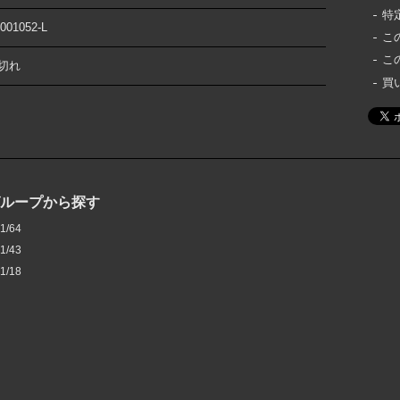
特
001052-L
こ
こ
切れ
買
グループから探す
1/64
1/43
1/18