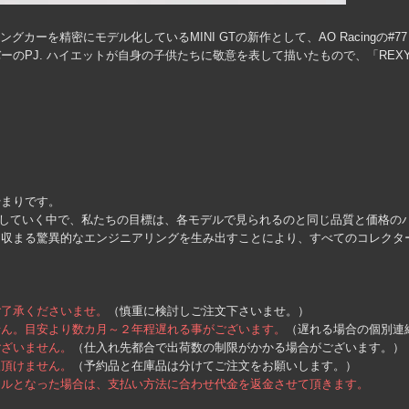
グカーを精密にモデル化しているMINI GTの新作として、AO Racingの#
のPJ. ハイエットが自身の子供たちに敬意を表して描いたもので、「REXY
始まりです。
グに移行していく中で、私たちの目標は、各モデルで見られるのと同じ品質と価格
に収まる驚異的なエンジニアリングを生み出すことにより、すべてのコレクタ
ご了承くださいませ。
（慎重に検討しご注文下さいませ。）
せん。目安より数カ月～２年程遅れる事がございます。
（遅れる場合の個別連
ございません。
（仕入れ先都合で出荷数の制限がかかる場合がございます。）
入頂けません。
（予約品と在庫品は分けてご注文をお願いします。）
セルとなった場合は、支払い方法に合わせ代金を返金させて頂きます。