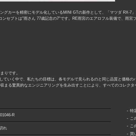
ングカーを精密にモデル化しているMINI GTの新作として、「マツダ RX-
ンセプトは"雨さん 77歳記念の7"です。RE雨宮のエアロフル装備で、雨
始まりです。
グに移行していく中で、私たちの目標は、各モデルで見られるのと同じ品質と価格
に収まる驚異的なエンジニアリングを生み出すことにより、すべてのコレクタ
特
01046-R
こ
こ
切れ
買