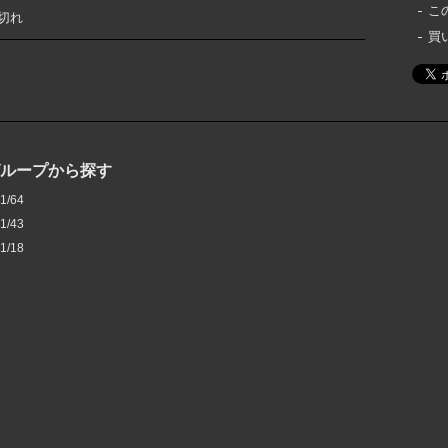
こ
切れ
買
グループから探す
1/64
1/43
1/18