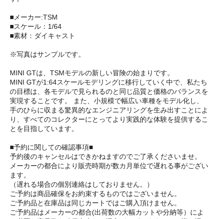
■メーカー:TSM
■スケール：1/64
■素材：ダイキャスト
※写真はサンプルです。
MINI GTは、TSMモデルの新しい冒険の始まりです。
MINI GTが1:64スケールモデリングに移行していく中で、私たち
の目標は、各モデルで見られるのと同じ品質と価格のバランスを
実現することです。 また、小規模で幅広い車種をモデル化し、
手のひらに収まる驚異的なエンジニアリングを生み出すことによ
り、すべてのコレクターにとってより実践的な体験を提供するこ
とを目指しています。
■予約に関しての確認事項■
予約後のキャンセルはできかねますのでご了承くださいませ。
メーカーの都合により販売時期が数カ月単位で遅れる事がござい
ます。
（遅れる場合の個別連絡はしておりません。）
ご予約は商品確保をお約束するものではございません。
ご予約品と在庫品は同じカートではご購入頂けません。
ご予約品はメーカーの都合(出荷数の大幅カットや分納等）によ